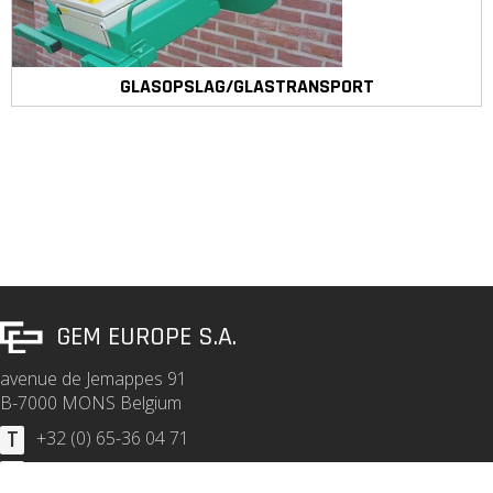
GLASOPSLAG/GLASTRANSPORT
GEM EUROPE S.A.
avenue de Jemappes 91
B-7000 MONS Belgium
T
+32 (0) 65-36 04 71
F
+32 (0) 65-36 10 29