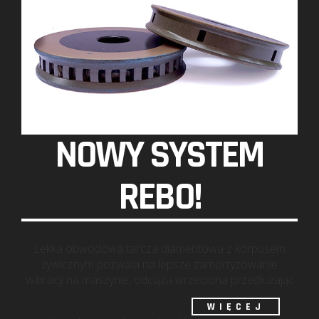
NOWY SYSTEM
REBO!
Lekka obwodowa tarcza diamentowa z korpusem
żywicznym pozwala na lepsze zamortyzowanie
wibracji na maszynie, odciąża wrzeciona przedłużając
WIĘCEJ